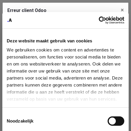
×
Erreur client Odoo
Contact Us
Copiez l'erreur complète dans le presse-papier
Deze website maakt gebruik van cookies
Une erreur s'est produite
We gebruiken cookies om content en advertenties te
Utilisez le bouton Copier pour reporter cette erreur à votre
Identification
service de support.
personaliseren, om functies voor social media te bieden
de
en om ons websiteverkeer te analyseren. Ook delen we
informatie over uw gebruik van onze site met onze
l'entreprise
Voir les détails
partners voor social media, adverteren en analyse. Deze
partners kunnen deze gegevens combineren met andere
Please fill in your company details
informatie die u aan ze heeft verstrekt of die ze hebben
Ok
verzameld op basis van uw gebruik van hun services.
You can search a company in our database by name, VAT or
enterprise ID. When a company is selected it will auto-complete the
Toestemmingsselectie
form. If you don't find your company in our database, you can create
Noodzakelijk
a new company record with the button below.