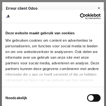
×
Erreur client Odoo
Contact Us
Copiez l'erreur complète dans le presse-papier
Deze website maakt gebruik van cookies
Une erreur s'est produite
We gebruiken cookies om content en advertenties te
Utilisez le bouton Copier pour reporter cette erreur à votre
Identification
service de support.
personaliseren, om functies voor social media te bieden
de
en om ons websiteverkeer te analyseren. Ook delen we
informatie over uw gebruik van onze site met onze
l'entreprise
Voir les détails
partners voor social media, adverteren en analyse. Deze
partners kunnen deze gegevens combineren met andere
Please fill in your company details
informatie die u aan ze heeft verstrekt of die ze hebben
Ok
verzameld op basis van uw gebruik van hun services.
You can search a company in our database by name, VAT or
enterprise ID. When a company is selected it will auto-complete the
Toestemmingsselectie
form. If you don't find your company in our database, you can create
Noodzakelijk
a new company record with the button below.