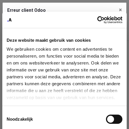
×
Erreur client Odoo
Contact Us
Copiez l'erreur complète dans le presse-papier
Deze website maakt gebruik van cookies
Une erreur s'est produite
We gebruiken cookies om content en advertenties te
Utilisez le bouton Copier pour reporter cette erreur à votre
Identification
service de support.
personaliseren, om functies voor social media te bieden
de
en om ons websiteverkeer te analyseren. Ook delen we
informatie over uw gebruik van onze site met onze
l'entreprise
Voir les détails
partners voor social media, adverteren en analyse. Deze
partners kunnen deze gegevens combineren met andere
Please fill in your company details
informatie die u aan ze heeft verstrekt of die ze hebben
Ok
verzameld op basis van uw gebruik van hun services.
You can search a company in our database by name, VAT or
enterprise ID. When a company is selected it will auto-complete the
Toestemmingsselectie
form. If you don't find your company in our database, you can create
Noodzakelijk
a new company record with the button below.