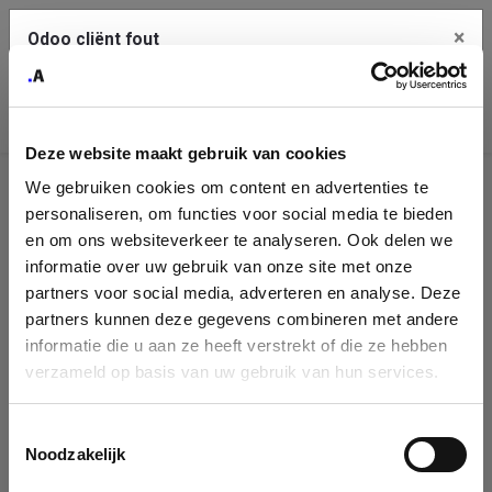
×
Odoo cliënt fout
Contact Us
Kopieer de volledige foutmelding naar het
klembord
Deze website maakt gebruik van cookies
An error occurred
We gebruiken cookies om content en advertenties te
Identificatie
personaliseren, om functies voor social media te bieden
Je dient de kopieer knop te gebruiken om de fout te melden
aan support.
onderneming
en om ons websiteverkeer te analyseren. Ook delen we
informatie over uw gebruik van onze site met onze
Please fill in your company details
partners voor social media, adverteren en analyse. Deze
Bekijk details
partners kunnen deze gegevens combineren met andere
informatie die u aan ze heeft verstrekt of die ze hebben
You can search a company in our database by name, VAT or
verzameld op basis van uw gebruik van hun services.
enterprise ID. When a company is selected it will auto-complete the
OK
form. If you don't find your company in our database, you can create
a new company record with the button below.
Toestemmingsselectie
Noodzakelijk
Company Name