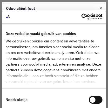
×
Odoo cliënt fout
Contact Us
Kopieer de volledige foutmelding naar het
klembord
Deze website maakt gebruik van cookies
An error occurred
We gebruiken cookies om content en advertenties te
Identificatie
personaliseren, om functies voor social media te bieden
Je dient de kopieer knop te gebruiken om de fout te melden
aan support.
onderneming
en om ons websiteverkeer te analyseren. Ook delen we
informatie over uw gebruik van onze site met onze
Please fill in your company details
partners voor social media, adverteren en analyse. Deze
Bekijk details
partners kunnen deze gegevens combineren met andere
informatie die u aan ze heeft verstrekt of die ze hebben
You can search a company in our database by name, VAT or
verzameld op basis van uw gebruik van hun services.
enterprise ID. When a company is selected it will auto-complete the
OK
form. If you don't find your company in our database, you can create
a new company record with the button below.
Toestemmingsselectie
Noodzakelijk
Company Name