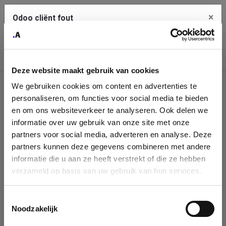
×
Odoo cliënt fout
Contact Us
Kopieer de volledige foutmelding naar het
klembord
Deze website maakt gebruik van cookies
An error occurred
We gebruiken cookies om content en advertenties te
Identificatie
personaliseren, om functies voor social media te bieden
Je dient de kopieer knop te gebruiken om de fout te melden
aan support.
onderneming
en om ons websiteverkeer te analyseren. Ook delen we
informatie over uw gebruik van onze site met onze
Please fill in your company details
partners voor social media, adverteren en analyse. Deze
Bekijk details
partners kunnen deze gegevens combineren met andere
informatie die u aan ze heeft verstrekt of die ze hebben
You can search a company in our database by name, VAT or
verzameld op basis van uw gebruik van hun services.
enterprise ID. When a company is selected it will auto-complete the
OK
form. If you don't find your company in our database, you can create
a new company record with the button below.
Toestemmingsselectie
Noodzakelijk
Company Name