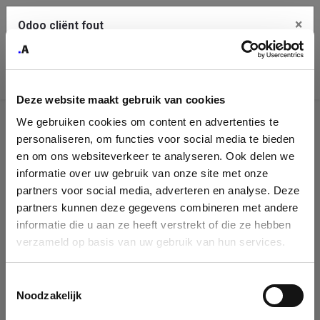
×
Odoo cliënt fout
Contact Us
Kopieer de volledige foutmelding naar het
klembord
Deze website maakt gebruik van cookies
An error occurred
We gebruiken cookies om content en advertenties te
Identificatie
personaliseren, om functies voor social media te bieden
Je dient de kopieer knop te gebruiken om de fout te melden
aan support.
onderneming
en om ons websiteverkeer te analyseren. Ook delen we
informatie over uw gebruik van onze site met onze
Please fill in your company details
partners voor social media, adverteren en analyse. Deze
Bekijk details
partners kunnen deze gegevens combineren met andere
informatie die u aan ze heeft verstrekt of die ze hebben
You can search a company in our database by name, VAT or
verzameld op basis van uw gebruik van hun services.
enterprise ID. When a company is selected it will auto-complete the
OK
form. If you don't find your company in our database, you can create
a new company record with the button below.
Toestemmingsselectie
Noodzakelijk
Company Name