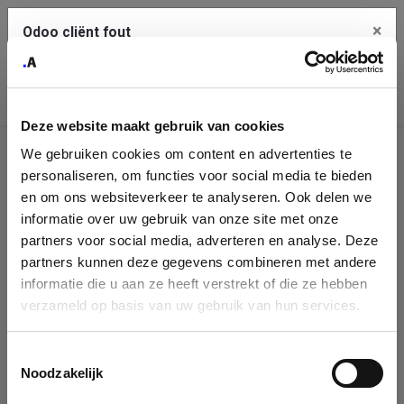
×
Odoo cliënt fout
Contact Us
Kopieer de volledige foutmelding naar het
klembord
Deze website maakt gebruik van cookies
An error occurred
We gebruiken cookies om content en advertenties te
Identificatie
personaliseren, om functies voor social media te bieden
Je dient de kopieer knop te gebruiken om de fout te melden
aan support.
onderneming
en om ons websiteverkeer te analyseren. Ook delen we
informatie over uw gebruik van onze site met onze
Please fill in your company details
partners voor social media, adverteren en analyse. Deze
Bekijk details
partners kunnen deze gegevens combineren met andere
informatie die u aan ze heeft verstrekt of die ze hebben
You can search a company in our database by name, VAT or
verzameld op basis van uw gebruik van hun services.
enterprise ID. When a company is selected it will auto-complete the
OK
form. If you don't find your company in our database, you can create
a new company record with the button below.
Toestemmingsselectie
Noodzakelijk
Company Name