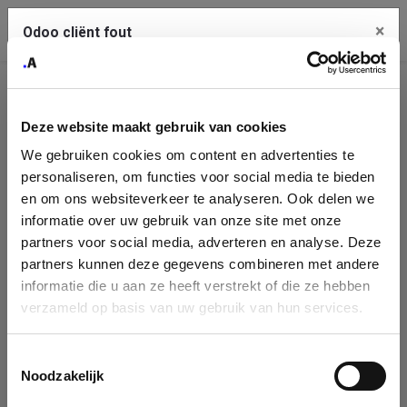
×
Contact Us
Odoo cliënt fout
Identificatie
Kopieer de volledige foutmelding naar het
klembord
Deze website maakt gebruik van cookies
onderneming
An error occurred
We gebruiken cookies om content en advertenties te
Please fill in your company details
personaliseren, om functies voor social media te bieden
Je dient de kopieer knop te gebruiken om de fout te melden
aan support.
en om ons websiteverkeer te analyseren. Ook delen we
informatie over uw gebruik van onze site met onze
You can search a company in our database by name, VAT or
partners voor social media, adverteren en analyse. Deze
enterprise ID. When a company is selected it will auto-complete the
Bekijk details
partners kunnen deze gegevens combineren met andere
form. If you don't find your company in our database, you can create
informatie die u aan ze heeft verstrekt of die ze hebben
a new company record with the button below.
verzameld op basis van uw gebruik van hun services.
OK
Company Name
Toestemmingsselectie
Company
Search company by name or VAT/Enterprise ID
Noodzakelijk
Name