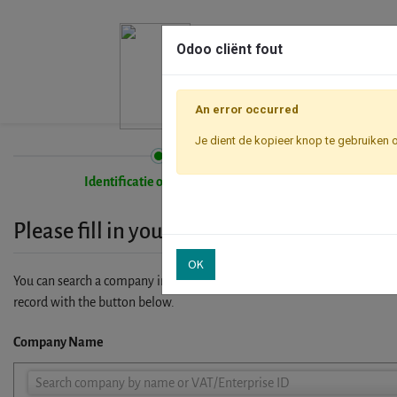
Odoo cliënt fout
An error occurred
Je dient de kopieer knop te gebruiken 
Identificatie onderneming
Please fill in your company details
OK
You can search a company in our database by name, VAT or enterprise I
record with the button below.
Company Name
Company
Search company by name or VAT/Enterprise ID
Name