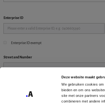
Enterprise ID
Enterprise ID exempt
Street
and Number
Deze website maakt gebru
Street 2
We gebruiken cookies om c
bieden en om ons websitev
site met onze partners vo
combineren met andere inf