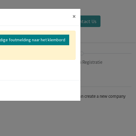
×
Aanmelden
Contact Us
edige foutmelding naar het klembord
mer
Uitchecken Registratie
n't find your company in our database, you can create a new company