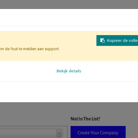
Kopieer de voll
om de fout te melden aan support.
Inschrijving
Identificatie Deelne
Bekijk details
D. When a company is selected it will auto-complete the form. If you do
Not In The List?
Create Your Company