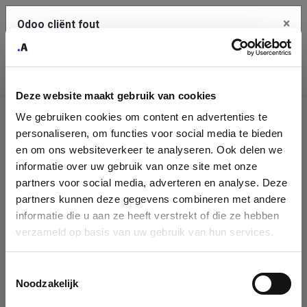
×
Odoo cliënt fout
Contact Us
Kopieer de volledige foutmelding naar het
klembord
Deze website maakt gebruik van cookies
An error occurred
We gebruiken cookies om content en advertenties te
Identificatie
personaliseren, om functies voor social media te bieden
Je dient de kopieer knop te gebruiken om de fout te melden
aan support.
onderneming
en om ons websiteverkeer te analyseren. Ook delen we
informatie over uw gebruik van onze site met onze
Please fill in your company details
partners voor social media, adverteren en analyse. Deze
Bekijk details
partners kunnen deze gegevens combineren met andere
informatie die u aan ze heeft verstrekt of die ze hebben
You can search a company in our database by name, VAT or
verzameld op basis van uw gebruik van hun services.
enterprise ID. When a company is selected it will auto-complete the
OK
form. If you don't find your company in our database, you can create
a new company record with the button below.
Toestemmingsselectie
Noodzakelijk
Company Name