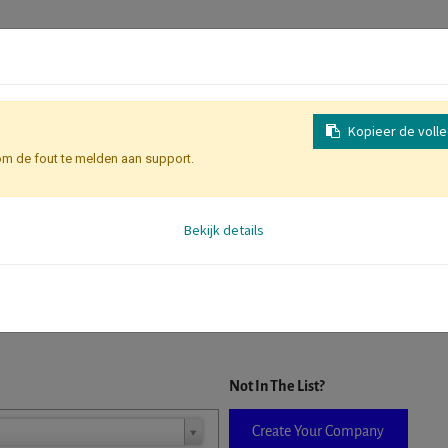
Kopieer de voll
om de fout te melden aan support.
Inschrijving
Identificatie Deelne
Bekijk details
D. When a company is selected it will auto-complete the form. If you do
Not In The List?
Create Your Company