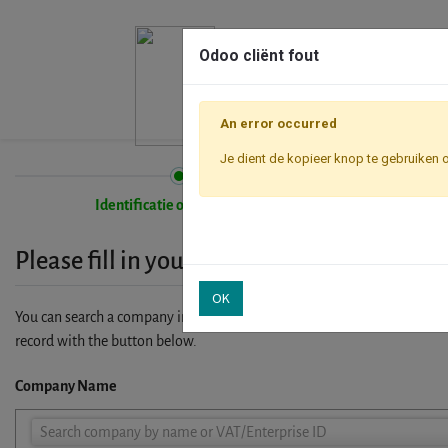
Odoo cliënt fout
An error occurred
Je dient de kopieer knop te gebruiken 
Identificatie onderneming
Please fill in your company details
OK
You can search a company in our database by name, VAT or enterprise I
record with the button below.
Company Name
Company
Search company by name or VAT/Enterprise ID
Name