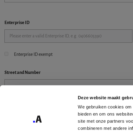
Enterprise ID
Enterprise ID exempt
Street
and Number
Deze website maakt gebru
Street 2
We gebruiken cookies om c
bieden en om ons websitev
site met onze partners vo
combineren met andere inf