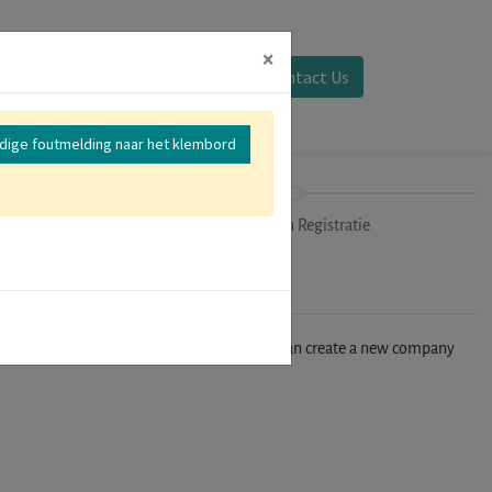
×
Aanmelden
Contact Us
edige foutmelding naar het klembord
mer
Uitchecken Registratie
n't find your company in our database, you can create a new company