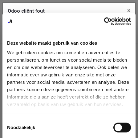
×
Odoo cliënt fout
Contact Us
Kopieer de volledige foutmelding naar het
klembord
Deze website maakt gebruik van cookies
An error occurred
We gebruiken cookies om content en advertenties te
Identificatie
personaliseren, om functies voor social media te bieden
Je dient de kopieer knop te gebruiken om de fout te melden
aan support.
onderneming
en om ons websiteverkeer te analyseren. Ook delen we
informatie over uw gebruik van onze site met onze
Please fill in your company details
partners voor social media, adverteren en analyse. Deze
Bekijk details
partners kunnen deze gegevens combineren met andere
informatie die u aan ze heeft verstrekt of die ze hebben
You can search a company in our database by name, VAT or
verzameld op basis van uw gebruik van hun services.
enterprise ID. When a company is selected it will auto-complete the
OK
form. If you don't find your company in our database, you can create
a new company record with the button below.
Toestemmingsselectie
Noodzakelijk
Company Name