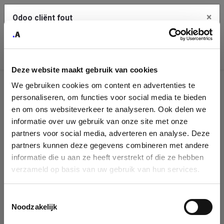
×
Odoo cliënt fout
Contact Us
Kopieer de volledige foutmelding naar het
klembord
Deze website maakt gebruik van cookies
An error occurred
We gebruiken cookies om content en advertenties te
Identificatie
personaliseren, om functies voor social media te bieden
Je dient de kopieer knop te gebruiken om de fout te melden
aan support.
onderneming
en om ons websiteverkeer te analyseren. Ook delen we
informatie over uw gebruik van onze site met onze
Please fill in your company details
partners voor social media, adverteren en analyse. Deze
Bekijk details
partners kunnen deze gegevens combineren met andere
informatie die u aan ze heeft verstrekt of die ze hebben
You can search a company in our database by name, VAT or
verzameld op basis van uw gebruik van hun services.
enterprise ID. When a company is selected it will auto-complete the
OK
form. If you don't find your company in our database, you can create
a new company record with the button below.
Toestemmingsselectie
Noodzakelijk
Company Name