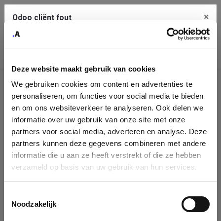
×
Odoo cliënt fout
Contact Us
Kopieer de volledige foutmelding naar het
klembord
Deze website maakt gebruik van cookies
An error occurred
We gebruiken cookies om content en advertenties te
Identificatie
personaliseren, om functies voor social media te bieden
Je dient de kopieer knop te gebruiken om de fout te melden
aan support.
onderneming
en om ons websiteverkeer te analyseren. Ook delen we
informatie over uw gebruik van onze site met onze
Please fill in your company details
partners voor social media, adverteren en analyse. Deze
Bekijk details
partners kunnen deze gegevens combineren met andere
informatie die u aan ze heeft verstrekt of die ze hebben
You can search a company in our database by name, VAT or
verzameld op basis van uw gebruik van hun services.
enterprise ID. When a company is selected it will auto-complete the
OK
form. If you don't find your company in our database, you can create
a new company record with the button below.
Toestemmingsselectie
Noodzakelijk
Company Name