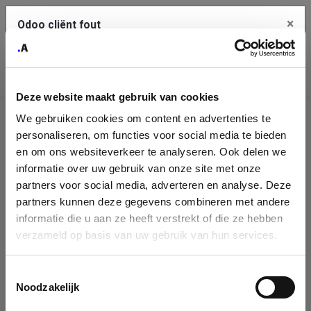
×
Odoo cliënt fout
Contact Us
Kopieer de volledige foutmelding naar het
klembord
Deze website maakt gebruik van cookies
An error occurred
We gebruiken cookies om content en advertenties te
Identificatie
personaliseren, om functies voor social media te bieden
Je dient de kopieer knop te gebruiken om de fout te melden
aan support.
onderneming
en om ons websiteverkeer te analyseren. Ook delen we
informatie over uw gebruik van onze site met onze
Please fill in your company details
partners voor social media, adverteren en analyse. Deze
Bekijk details
partners kunnen deze gegevens combineren met andere
informatie die u aan ze heeft verstrekt of die ze hebben
You can search a company in our database by name, VAT or
verzameld op basis van uw gebruik van hun services.
enterprise ID. When a company is selected it will auto-complete the
OK
form. If you don't find your company in our database, you can create
a new company record with the button below.
Toestemmingsselectie
Noodzakelijk
Company Name