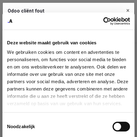
×
Odoo cliënt fout
Contact Us
Kopieer de volledige foutmelding naar het
klembord
Deze website maakt gebruik van cookies
An error occurred
We gebruiken cookies om content en advertenties te
Identificatie
personaliseren, om functies voor social media te bieden
Je dient de kopieer knop te gebruiken om de fout te melden
aan support.
onderneming
en om ons websiteverkeer te analyseren. Ook delen we
informatie over uw gebruik van onze site met onze
Please fill in your company details
partners voor social media, adverteren en analyse. Deze
Bekijk details
partners kunnen deze gegevens combineren met andere
informatie die u aan ze heeft verstrekt of die ze hebben
You can search a company in our database by name, VAT or
verzameld op basis van uw gebruik van hun services.
enterprise ID. When a company is selected it will auto-complete the
OK
form. If you don't find your company in our database, you can create
a new company record with the button below.
Toestemmingsselectie
Noodzakelijk
Company Name