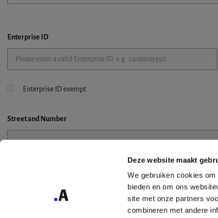
Enterprise ID
Enterprise ID exempt
Street
and Number
Deze website maakt gebru
Street 2
We gebruiken cookies om c
bieden en om ons websitev
site met onze partners vo
combineren met andere inf