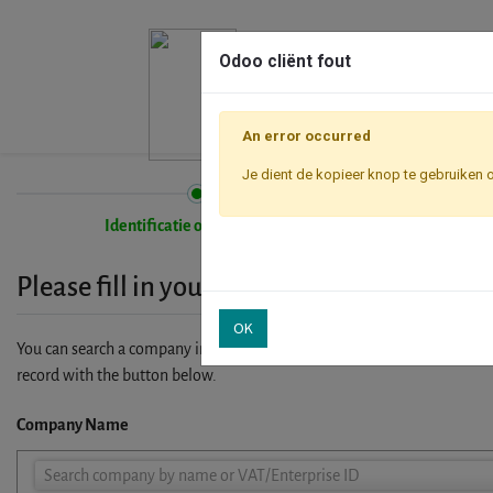
Odoo cliënt fout
An error occurred
Je dient de kopieer knop te gebruiken 
Identificatie onderneming
Please fill in your company details
OK
You can search a company in our database by name, VAT or enterprise I
record with the button below.
Company Name
Company
Search company by name or VAT/Enterprise ID
Name