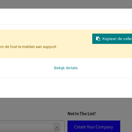
Kopieer de voll
om de fout te melden aan support.
Inschrijving
Identificatie Deelne
Bekijk details
D. When a company is selected it will auto-complete the form. If you do
Not In The List?
Create Your Company