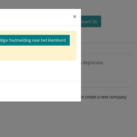
×
Aanmelden
Contact Us
edige foutmelding naar het klembord
mer
Uitchecken Registratie
n't find your company in our database, you can create a new company