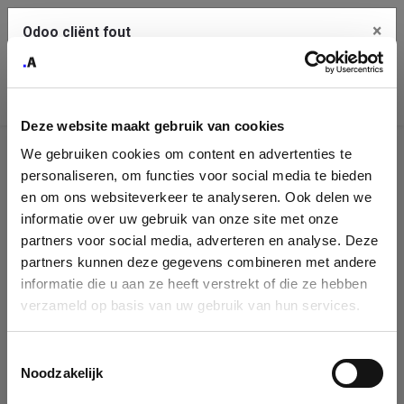
×
Odoo cliënt fout
Contact Us
Kopieer de volledige foutmelding naar het
klembord
Deze website maakt gebruik van cookies
An error occurred
We gebruiken cookies om content en advertenties te
Identificatie
personaliseren, om functies voor social media te bieden
Je dient de kopieer knop te gebruiken om de fout te melden
aan support.
onderneming
en om ons websiteverkeer te analyseren. Ook delen we
informatie over uw gebruik van onze site met onze
Please fill in your company details
partners voor social media, adverteren en analyse. Deze
Bekijk details
partners kunnen deze gegevens combineren met andere
informatie die u aan ze heeft verstrekt of die ze hebben
You can search a company in our database by name, VAT or
verzameld op basis van uw gebruik van hun services.
enterprise ID. When a company is selected it will auto-complete the
OK
form. If you don't find your company in our database, you can create
a new company record with the button below.
Toestemmingsselectie
Noodzakelijk
Company Name