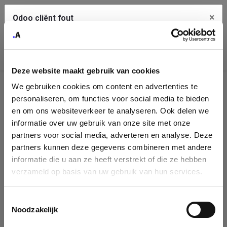
×
Odoo cliënt fout
Contact Us
Kopieer de volledige foutmelding naar het
klembord
Deze website maakt gebruik van cookies
An error occurred
We gebruiken cookies om content en advertenties te
Identificatie
personaliseren, om functies voor social media te bieden
Je dient de kopieer knop te gebruiken om de fout te melden
aan support.
onderneming
en om ons websiteverkeer te analyseren. Ook delen we
informatie over uw gebruik van onze site met onze
Please fill in your company details
partners voor social media, adverteren en analyse. Deze
Bekijk details
partners kunnen deze gegevens combineren met andere
informatie die u aan ze heeft verstrekt of die ze hebben
You can search a company in our database by name, VAT or
verzameld op basis van uw gebruik van hun services.
enterprise ID. When a company is selected it will auto-complete the
OK
form. If you don't find your company in our database, you can create
a new company record with the button below.
Toestemmingsselectie
Noodzakelijk
Company Name