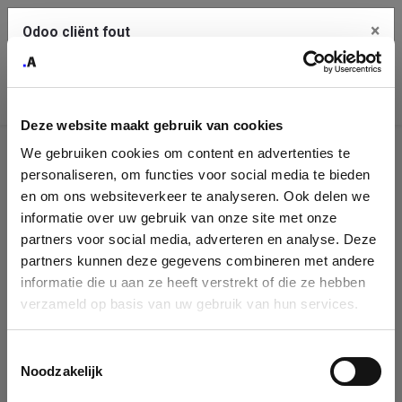
×
Odoo cliënt fout
Contact Us
Kopieer de volledige foutmelding naar het
klembord
Deze website maakt gebruik van cookies
An error occurred
We gebruiken cookies om content en advertenties te
Identificatie
personaliseren, om functies voor social media te bieden
Je dient de kopieer knop te gebruiken om de fout te melden
aan support.
onderneming
en om ons websiteverkeer te analyseren. Ook delen we
informatie over uw gebruik van onze site met onze
Please fill in your company details
partners voor social media, adverteren en analyse. Deze
Bekijk details
partners kunnen deze gegevens combineren met andere
informatie die u aan ze heeft verstrekt of die ze hebben
You can search a company in our database by name, VAT or
verzameld op basis van uw gebruik van hun services.
enterprise ID. When a company is selected it will auto-complete the
OK
form. If you don't find your company in our database, you can create
a new company record with the button below.
Toestemmingsselectie
Noodzakelijk
Company Name