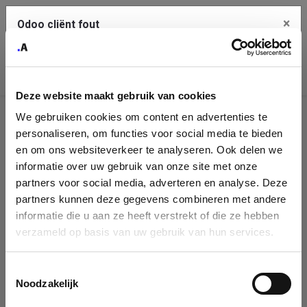
×
Odoo cliënt fout
Contact Us
Kopieer de volledige foutmelding naar het
klembord
Deze website maakt gebruik van cookies
An error occurred
We gebruiken cookies om content en advertenties te
Identificatie
personaliseren, om functies voor social media te bieden
Je dient de kopieer knop te gebruiken om de fout te melden
aan support.
onderneming
en om ons websiteverkeer te analyseren. Ook delen we
informatie over uw gebruik van onze site met onze
Please fill in your company details
partners voor social media, adverteren en analyse. Deze
Bekijk details
partners kunnen deze gegevens combineren met andere
informatie die u aan ze heeft verstrekt of die ze hebben
You can search a company in our database by name, VAT or
verzameld op basis van uw gebruik van hun services.
enterprise ID. When a company is selected it will auto-complete the
OK
form. If you don't find your company in our database, you can create
a new company record with the button below.
Toestemmingsselectie
Noodzakelijk
Company Name