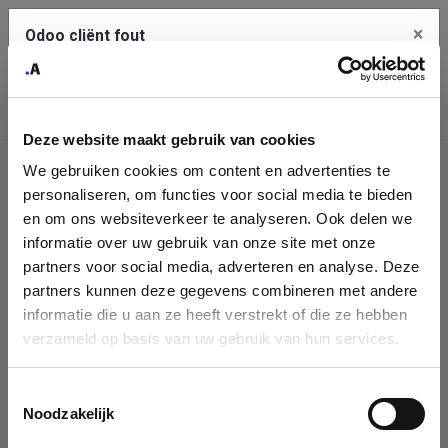
×
Odoo cliënt fout
Contact Us
Kopieer de volledige foutmelding naar het
klembord
Deze website maakt gebruik van cookies
An error occurred
We gebruiken cookies om content en advertenties te
Identificatie
personaliseren, om functies voor social media te bieden
Je dient de kopieer knop te gebruiken om de fout te melden
aan support.
onderneming
en om ons websiteverkeer te analyseren. Ook delen we
informatie over uw gebruik van onze site met onze
Please fill in your company details
partners voor social media, adverteren en analyse. Deze
Bekijk details
partners kunnen deze gegevens combineren met andere
informatie die u aan ze heeft verstrekt of die ze hebben
You can search a company in our database by name, VAT or
verzameld op basis van uw gebruik van hun services.
enterprise ID. When a company is selected it will auto-complete the
OK
form. If you don't find your company in our database, you can create
a new company record with the button below.
Toestemmingsselectie
Noodzakelijk
Company Name