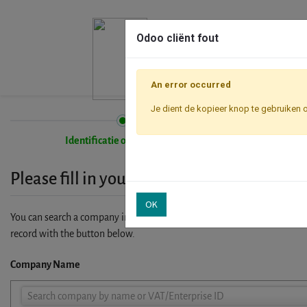
Odoo cliënt fout
An error occurred
Je dient de kopieer knop te gebruiken 
Identificatie onderneming
Please fill in your company details
OK
You can search a company in our database by name, VAT or enterprise I
record with the button below.
Company Name
Company
Search company by name or VAT/Enterprise ID
Name