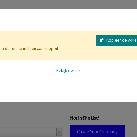
Kopieer de voll
om de fout te melden aan support.
Inschrijving
Identificatie Deelne
Bekijk details
D. When a company is selected it will auto-complete the form. If you do
Not In The List?
Create Your Company