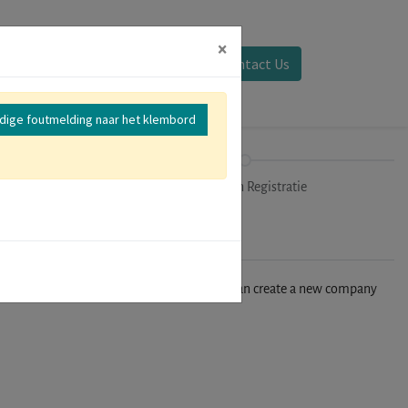
×
Aanmelden
Contact Us
edige foutmelding naar het klembord
mer
Uitchecken Registratie
n't find your company in our database, you can create a new company