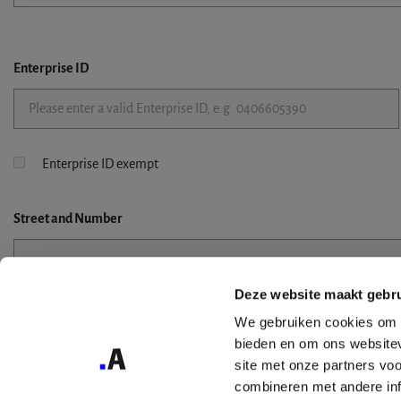
Enterprise ID
Enterprise ID exempt
Street
and Number
Deze website maakt gebru
Street 2
We gebruiken cookies om c
bieden en om ons websitev
site met onze partners vo
combineren met andere inf