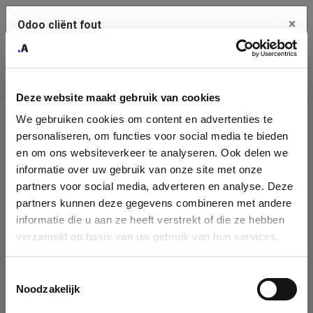
×
Odoo cliënt fout
Contact Us
Kopieer de volledige foutmelding naar het
klembord
Deze website maakt gebruik van cookies
An error occurred
We gebruiken cookies om content en advertenties te
Identificatie
personaliseren, om functies voor social media te bieden
Je dient de kopieer knop te gebruiken om de fout te melden
aan support.
onderneming
en om ons websiteverkeer te analyseren. Ook delen we
informatie over uw gebruik van onze site met onze
Please fill in your company details
partners voor social media, adverteren en analyse. Deze
Bekijk details
partners kunnen deze gegevens combineren met andere
informatie die u aan ze heeft verstrekt of die ze hebben
You can search a company in our database by name, VAT or
verzameld op basis van uw gebruik van hun services.
enterprise ID. When a company is selected it will auto-complete the
OK
form. If you don't find your company in our database, you can create
a new company record with the button below.
Toestemmingsselectie
Noodzakelijk
Company Name