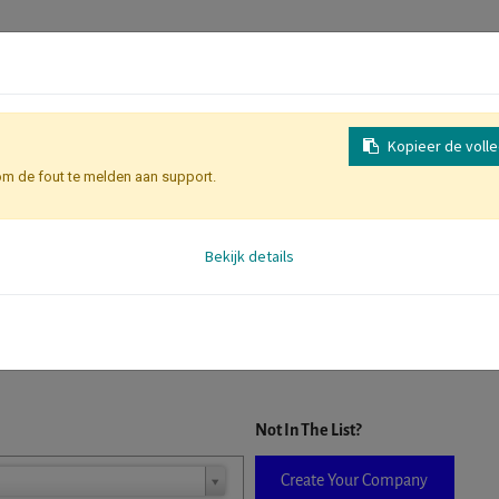
Kopieer de voll
om de fout te melden aan support.
Inschrijving
Identificatie Deelne
Bekijk details
D. When a company is selected it will auto-complete the form. If you do
Not In The List?
Create Your Company