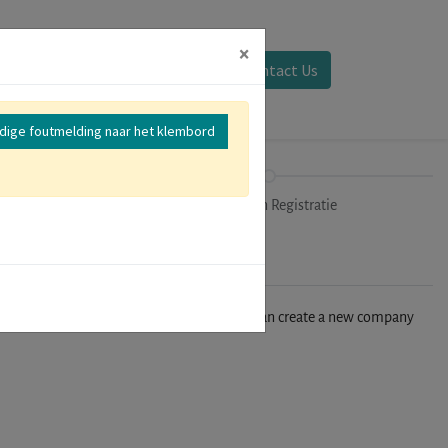
×
Aanmelden
Contact Us
edige foutmelding naar het klembord
mer
Uitchecken Registratie
n't find your company in our database, you can create a new company