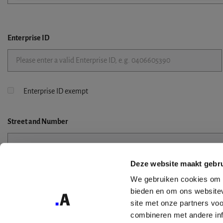
Enterprise ID
Enterprise ID exempt
Street
and Number
Deze website maakt gebru
Street 2
We gebruiken cookies om c
bieden en om ons websitev
site met onze partners vo
combineren met andere inf