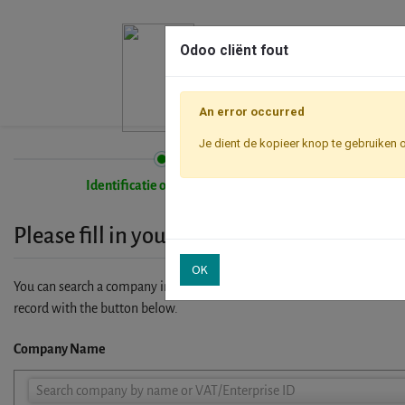
Odoo cliënt fout
An error occurred
Je dient de kopieer knop te gebruiken 
Identificatie onderneming
Please fill in your company details
OK
You can search a company in our database by name, VAT or enterprise I
record with the button below.
Company Name
Company
Search company by name or VAT/Enterprise ID
Name