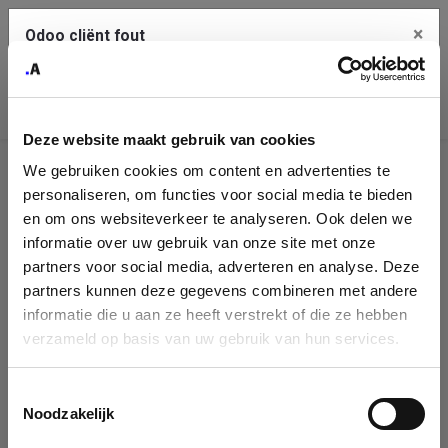
×
Odoo cliënt fout
Contact Us
Kopieer de volledige foutmelding naar het
klembord
Deze website maakt gebruik van cookies
An error occurred
We gebruiken cookies om content en advertenties te
Identificatie
personaliseren, om functies voor social media te bieden
Je dient de kopieer knop te gebruiken om de fout te melden
aan support.
onderneming
en om ons websiteverkeer te analyseren. Ook delen we
informatie over uw gebruik van onze site met onze
Please fill in your company details
partners voor social media, adverteren en analyse. Deze
Bekijk details
partners kunnen deze gegevens combineren met andere
informatie die u aan ze heeft verstrekt of die ze hebben
You can search a company in our database by name, VAT or
verzameld op basis van uw gebruik van hun services.
enterprise ID. When a company is selected it will auto-complete the
OK
form. If you don't find your company in our database, you can create
a new company record with the button below.
Toestemmingsselectie
Noodzakelijk
Company Name