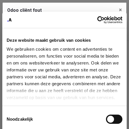
×
Odoo cliënt fout
Contact Us
Kopieer de volledige foutmelding naar het
klembord
Deze website maakt gebruik van cookies
An error occurred
We gebruiken cookies om content en advertenties te
Identificatie
personaliseren, om functies voor social media te bieden
Je dient de kopieer knop te gebruiken om de fout te melden
aan support.
onderneming
en om ons websiteverkeer te analyseren. Ook delen we
informatie over uw gebruik van onze site met onze
Please fill in your company details
partners voor social media, adverteren en analyse. Deze
Bekijk details
partners kunnen deze gegevens combineren met andere
informatie die u aan ze heeft verstrekt of die ze hebben
You can search a company in our database by name, VAT or
verzameld op basis van uw gebruik van hun services.
enterprise ID. When a company is selected it will auto-complete the
OK
form. If you don't find your company in our database, you can create
a new company record with the button below.
Toestemmingsselectie
Noodzakelijk
Company Name