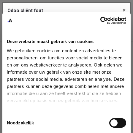
×
Odoo cliënt fout
Contact Us
Kopieer de volledige foutmelding naar het
klembord
Deze website maakt gebruik van cookies
An error occurred
We gebruiken cookies om content en advertenties te
Identificatie
personaliseren, om functies voor social media te bieden
Je dient de kopieer knop te gebruiken om de fout te melden
aan support.
onderneming
en om ons websiteverkeer te analyseren. Ook delen we
informatie over uw gebruik van onze site met onze
Please fill in your company details
partners voor social media, adverteren en analyse. Deze
Bekijk details
partners kunnen deze gegevens combineren met andere
informatie die u aan ze heeft verstrekt of die ze hebben
You can search a company in our database by name, VAT or
verzameld op basis van uw gebruik van hun services.
enterprise ID. When a company is selected it will auto-complete the
OK
form. If you don't find your company in our database, you can create
a new company record with the button below.
Toestemmingsselectie
Noodzakelijk
Company Name