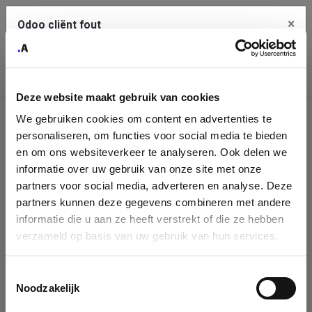
×
Odoo cliënt fout
Contact Us
Kopieer de volledige foutmelding naar het
klembord
Deze website maakt gebruik van cookies
An error occurred
We gebruiken cookies om content en advertenties te
Identificatie
personaliseren, om functies voor social media te bieden
Je dient de kopieer knop te gebruiken om de fout te melden
aan support.
onderneming
en om ons websiteverkeer te analyseren. Ook delen we
informatie over uw gebruik van onze site met onze
Please fill in your company details
partners voor social media, adverteren en analyse. Deze
Bekijk details
partners kunnen deze gegevens combineren met andere
informatie die u aan ze heeft verstrekt of die ze hebben
You can search a company in our database by name, VAT or
verzameld op basis van uw gebruik van hun services.
enterprise ID. When a company is selected it will auto-complete the
OK
form. If you don't find your company in our database, you can create
a new company record with the button below.
Toestemmingsselectie
Noodzakelijk
Company Name