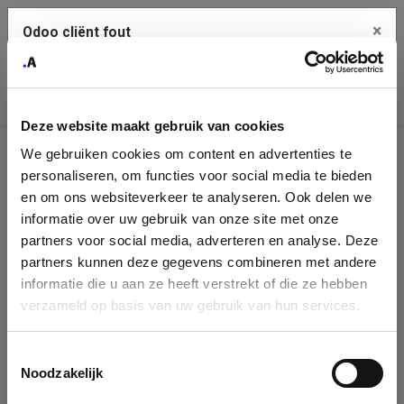
×
Odoo cliënt fout
Contact Us
Kopieer de volledige foutmelding naar het
klembord
Deze website maakt gebruik van cookies
An error occurred
We gebruiken cookies om content en advertenties te
Identificatie
personaliseren, om functies voor social media te bieden
Je dient de kopieer knop te gebruiken om de fout te melden
aan support.
onderneming
en om ons websiteverkeer te analyseren. Ook delen we
informatie over uw gebruik van onze site met onze
Please fill in your company details
partners voor social media, adverteren en analyse. Deze
Bekijk details
partners kunnen deze gegevens combineren met andere
informatie die u aan ze heeft verstrekt of die ze hebben
You can search a company in our database by name, VAT or
verzameld op basis van uw gebruik van hun services.
enterprise ID. When a company is selected it will auto-complete the
OK
form. If you don't find your company in our database, you can create
a new company record with the button below.
Toestemmingsselectie
Noodzakelijk
Company Name