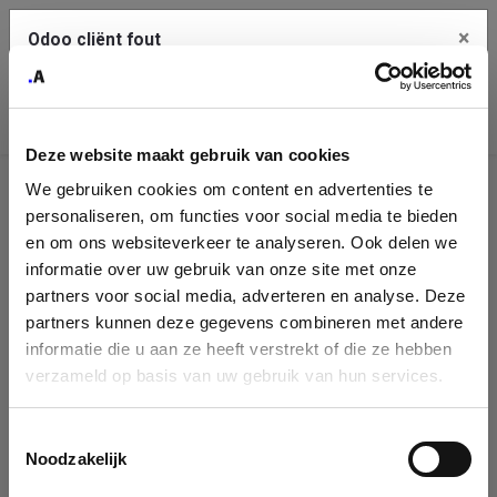
×
Odoo cliënt fout
Contact Us
Kopieer de volledige foutmelding naar het
klembord
Deze website maakt gebruik van cookies
An error occurred
We gebruiken cookies om content en advertenties te
Identificatie
personaliseren, om functies voor social media te bieden
Je dient de kopieer knop te gebruiken om de fout te melden
aan support.
onderneming
en om ons websiteverkeer te analyseren. Ook delen we
informatie over uw gebruik van onze site met onze
Please fill in your company details
partners voor social media, adverteren en analyse. Deze
Bekijk details
partners kunnen deze gegevens combineren met andere
informatie die u aan ze heeft verstrekt of die ze hebben
You can search a company in our database by name, VAT or
verzameld op basis van uw gebruik van hun services.
enterprise ID. When a company is selected it will auto-complete the
OK
form. If you don't find your company in our database, you can create
a new company record with the button below.
Toestemmingsselectie
Noodzakelijk
Company Name