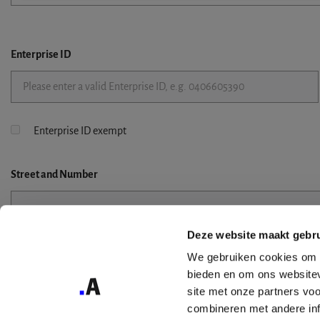
Enterprise ID
Enterprise ID exempt
Street
and Number
Deze website maakt gebru
Street 2
We gebruiken cookies om c
bieden en om ons websitev
site met onze partners vo
combineren met andere inf