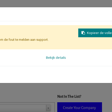
Kopieer de voll
om de fout te melden aan support.
Identificatie Deelnemer
Bekijk details
D. When a company is selected it will auto-complete the form. If you do
Not In The List?
Create Your Company