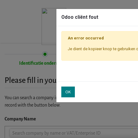
Odoo cliënt fout
An error occurred
Je dient de kopieer knop te gebruiken 
Identificatie onderneming
Inschrijving
Please fill in your company details
OK
You can search a company in our database by name, VAT or enterprise I
record with the button below.
Company Name
Company
Search company by name or VAT/Enterprise ID
Name