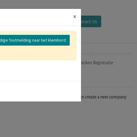
×
Aanmelden
Contact Us
edige foutmelding naar het klembord
Parallelsessies
Uitchecken Registratie
n't find your company in our database, you can create a new company