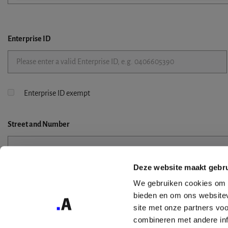
Enterprise ID
Enterprise ID exempt
Street
and Number
Deze website maakt gebru
Street 2
We gebruiken cookies om c
bieden en om ons websitev
site met onze partners vo
combineren met andere inf