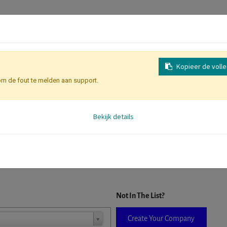
Kopieer de voll
om de fout te melden aan support.
Identificatie Deelnemer
Bekijk details
D. When a company is selected it will auto-complete the form. If you do
Not In The List?
Create Your Company