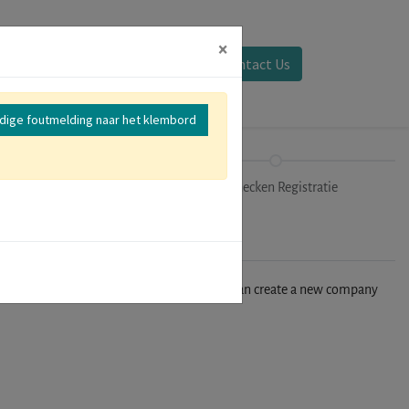
×
Aanmelden
Contact Us
edige foutmelding naar het klembord
Parallelsessies
Uitchecken Registratie
n't find your company in our database, you can create a new company