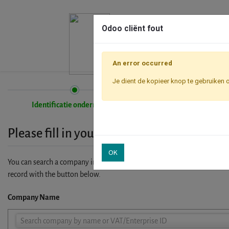
Odoo cliënt fout
An error occurred
Je dient de kopieer knop te gebruiken 
Identificatie onderneming
Inschrijving
Please fill in your company details
OK
You can search a company in our database by name, VAT or enterprise I
record with the button below.
Company Name
Company
Search company by name or VAT/Enterprise ID
Name