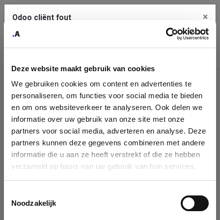
×
Odoo cliënt fout
Contact Us
Kopieer de volledige foutmelding naar het
klembord
Deze website maakt gebruik van cookies
An error occurred
We gebruiken cookies om content en advertenties te
Identificatie
personaliseren, om functies voor social media te bieden
Je dient de kopieer knop te gebruiken om de fout te melden
aan support.
onderneming
en om ons websiteverkeer te analyseren. Ook delen we
informatie over uw gebruik van onze site met onze
Please fill in your company details
partners voor social media, adverteren en analyse. Deze
Bekijk details
partners kunnen deze gegevens combineren met andere
informatie die u aan ze heeft verstrekt of die ze hebben
You can search a company in our database by name, VAT or
verzameld op basis van uw gebruik van hun services.
enterprise ID. When a company is selected it will auto-complete the
OK
form. If you don't find your company in our database, you can create
a new company record with the button below.
Toestemmingsselectie
Noodzakelijk
Company Name