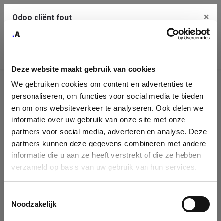
×
Odoo cliënt fout
Contact Us
Kopieer de volledige foutmelding naar het
klembord
Deze website maakt gebruik van cookies
An error occurred
We gebruiken cookies om content en advertenties te
Identificatie
personaliseren, om functies voor social media te bieden
Je dient de kopieer knop te gebruiken om de fout te melden
aan support.
onderneming
en om ons websiteverkeer te analyseren. Ook delen we
informatie over uw gebruik van onze site met onze
Please fill in your company details
partners voor social media, adverteren en analyse. Deze
Bekijk details
partners kunnen deze gegevens combineren met andere
informatie die u aan ze heeft verstrekt of die ze hebben
You can search a company in our database by name, VAT or
verzameld op basis van uw gebruik van hun services.
enterprise ID. When a company is selected it will auto-complete the
OK
form. If you don't find your company in our database, you can create
a new company record with the button below.
Toestemmingsselectie
Noodzakelijk
Company Name