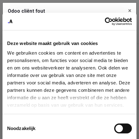
×
Odoo cliënt fout
Contact Us
Kopieer de volledige foutmelding naar het
klembord
Deze website maakt gebruik van cookies
An error occurred
We gebruiken cookies om content en advertenties te
Identificatie
personaliseren, om functies voor social media te bieden
Je dient de kopieer knop te gebruiken om de fout te melden
aan support.
onderneming
en om ons websiteverkeer te analyseren. Ook delen we
informatie over uw gebruik van onze site met onze
Please fill in your company details
partners voor social media, adverteren en analyse. Deze
Bekijk details
partners kunnen deze gegevens combineren met andere
informatie die u aan ze heeft verstrekt of die ze hebben
You can search a company in our database by name, VAT or
verzameld op basis van uw gebruik van hun services.
enterprise ID. When a company is selected it will auto-complete the
OK
form. If you don't find your company in our database, you can create
a new company record with the button below.
Toestemmingsselectie
Noodzakelijk
Company Name