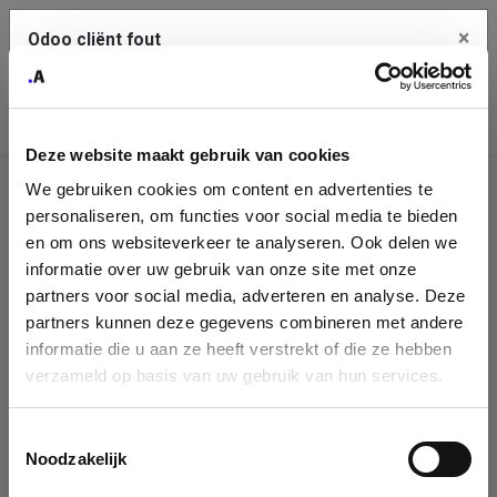
×
Odoo cliënt fout
Contact Us
Kopieer de volledige foutmelding naar het
klembord
Deze website maakt gebruik van cookies
An error occurred
We gebruiken cookies om content en advertenties te
Identificatie
personaliseren, om functies voor social media te bieden
Je dient de kopieer knop te gebruiken om de fout te melden
aan support.
onderneming
en om ons websiteverkeer te analyseren. Ook delen we
informatie over uw gebruik van onze site met onze
Please fill in your company details
partners voor social media, adverteren en analyse. Deze
Bekijk details
partners kunnen deze gegevens combineren met andere
informatie die u aan ze heeft verstrekt of die ze hebben
You can search a company in our database by name, VAT or
verzameld op basis van uw gebruik van hun services.
enterprise ID. When a company is selected it will auto-complete the
OK
form. If you don't find your company in our database, you can create
a new company record with the button below.
Toestemmingsselectie
Noodzakelijk
Company Name