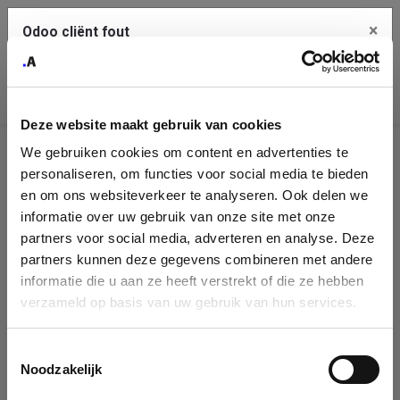
×
Odoo cliënt fout
Contact Us
Kopieer de volledige foutmelding naar het
klembord
Deze website maakt gebruik van cookies
An error occurred
We gebruiken cookies om content en advertenties te
Identificatie
personaliseren, om functies voor social media te bieden
Je dient de kopieer knop te gebruiken om de fout te melden
aan support.
onderneming
en om ons websiteverkeer te analyseren. Ook delen we
informatie over uw gebruik van onze site met onze
Please fill in your company details
partners voor social media, adverteren en analyse. Deze
Bekijk details
partners kunnen deze gegevens combineren met andere
informatie die u aan ze heeft verstrekt of die ze hebben
You can search a company in our database by name, VAT or
verzameld op basis van uw gebruik van hun services.
enterprise ID. When a company is selected it will auto-complete the
OK
form. If you don't find your company in our database, you can create
a new company record with the button below.
Toestemmingsselectie
Noodzakelijk
Company Name