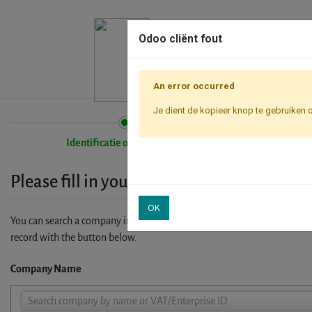
Odoo cliënt fout
An error occurred
Je dient de kopieer knop te gebruiken 
Identificatie onderneming
Please fill in your company details
OK
You can search a company in our database by name, VAT or enterprise I
record with the button below.
Company Name
Company
Search company by name or VAT/Enterprise ID
Name