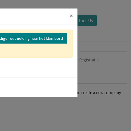
×
Aanmelden
Contact Us
edige foutmelding naar het klembord
mer
Uitchecken Registratie
n't find your company in our database, you can create a new company