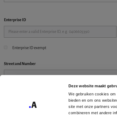
Enterprise ID
Enterprise ID exempt
Street
and Number
Deze website maakt gebru
Street 2
We gebruiken cookies om c
bieden en om ons websitev
site met onze partners vo
combineren met andere inf