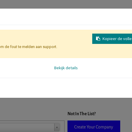
Kopieer de voll
om de fout te melden aan support.
Inschrijving
Identificatie Deelne
Bekijk details
D. When a company is selected it will auto-complete the form. If you do
Not In The List?
Create Your Company