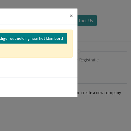
×
Aanmelden
Contact Us
edige foutmelding naar het klembord
mer
Uitchecken Registratie
n't find your company in our database, you can create a new company