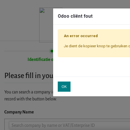
Odoo cliënt fout
An error occurred
Je dient de kopieer knop te gebruiken 
Identificatie onderneming
Please fill in your company details
OK
You can search a company in our database by name, VAT or enterprise I
record with the button below.
Company Name
Company
Search company by name or VAT/Enterprise ID
Name