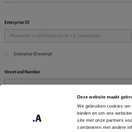
Enterprise ID
Enterprise ID exempt
Street
and Number
Deze website maakt gebru
Street 2
We gebruiken cookies om c
bieden en om ons websitev
site met onze partners vo
combineren met andere inf