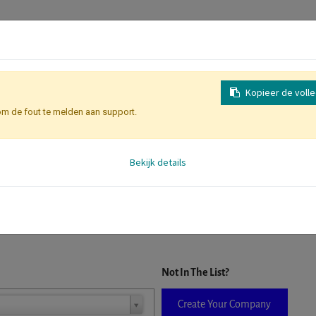
Kopieer de voll
om de fout te melden aan support.
Inschrijving
Identificatie Deelne
Bekijk details
D. When a company is selected it will auto-complete the form. If you do
Not In The List?
Create Your Company