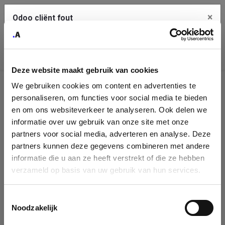
×
Odoo cliënt fout
Contact Us
Kopieer de volledige foutmelding naar het
klembord
Deze website maakt gebruik van cookies
An error occurred
We gebruiken cookies om content en advertenties te
Identificatie
personaliseren, om functies voor social media te bieden
Je dient de kopieer knop te gebruiken om de fout te melden
aan support.
onderneming
en om ons websiteverkeer te analyseren. Ook delen we
informatie over uw gebruik van onze site met onze
Please fill in your company details
partners voor social media, adverteren en analyse. Deze
Bekijk details
partners kunnen deze gegevens combineren met andere
informatie die u aan ze heeft verstrekt of die ze hebben
You can search a company in our database by name, VAT or
verzameld op basis van uw gebruik van hun services.
enterprise ID. When a company is selected it will auto-complete the
OK
form. If you don't find your company in our database, you can create
a new company record with the button below.
Toestemmingsselectie
Noodzakelijk
Company Name