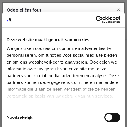
×
Odoo cliënt fout
Contact Us
Kopieer de volledige foutmelding naar het
klembord
Deze website maakt gebruik van cookies
An error occurred
We gebruiken cookies om content en advertenties te
Identificatie
personaliseren, om functies voor social media te bieden
Je dient de kopieer knop te gebruiken om de fout te melden
aan support.
onderneming
en om ons websiteverkeer te analyseren. Ook delen we
informatie over uw gebruik van onze site met onze
Please fill in your company details
partners voor social media, adverteren en analyse. Deze
Bekijk details
partners kunnen deze gegevens combineren met andere
informatie die u aan ze heeft verstrekt of die ze hebben
You can search a company in our database by name, VAT or
verzameld op basis van uw gebruik van hun services.
enterprise ID. When a company is selected it will auto-complete the
OK
form. If you don't find your company in our database, you can create
a new company record with the button below.
Toestemmingsselectie
Noodzakelijk
Company Name