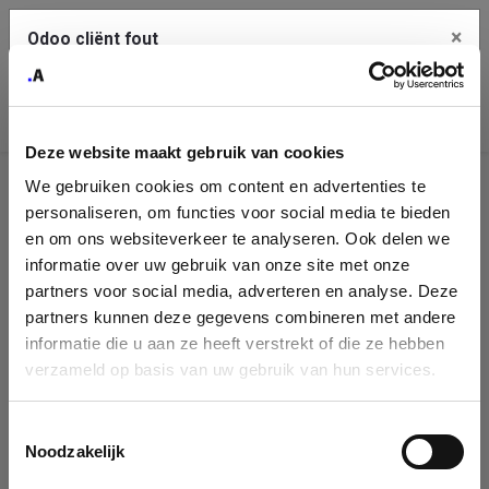
×
Odoo cliënt fout
Contact Us
Kopieer de volledige foutmelding naar het
klembord
Deze website maakt gebruik van cookies
An error occurred
We gebruiken cookies om content en advertenties te
Identificatie
personaliseren, om functies voor social media te bieden
Je dient de kopieer knop te gebruiken om de fout te melden
aan support.
onderneming
en om ons websiteverkeer te analyseren. Ook delen we
informatie over uw gebruik van onze site met onze
Please fill in your company details
partners voor social media, adverteren en analyse. Deze
Bekijk details
partners kunnen deze gegevens combineren met andere
informatie die u aan ze heeft verstrekt of die ze hebben
You can search a company in our database by name, VAT or
verzameld op basis van uw gebruik van hun services.
enterprise ID. When a company is selected it will auto-complete the
OK
form. If you don't find your company in our database, you can create
a new company record with the button below.
Toestemmingsselectie
Noodzakelijk
Company Name