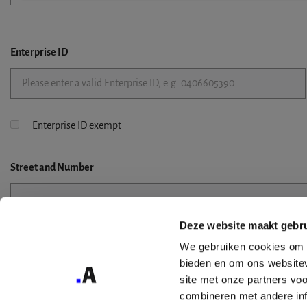
Enterprise ID
Enterprise ID exempt
Street
and Number
Deze website maakt gebru
Street 2
We gebruiken cookies om c
bieden en om ons websitev
site met onze partners vo
combineren met andere inf