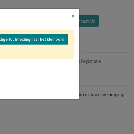
×
Aanmelden
Contact Us
edige foutmelding naar het klembord
mer
Uitchecken Registratie
n't find your company in our database, you can create a new company