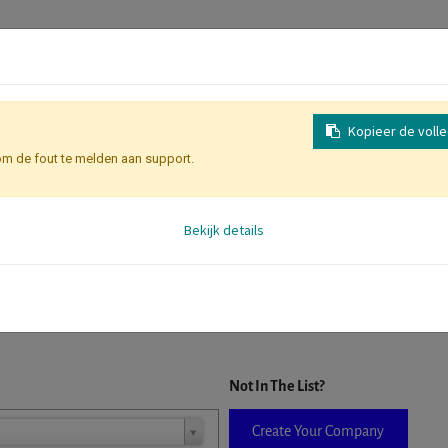
Kopieer de voll
om de fout te melden aan support.
Inschrijving
Identificatie Deelne
Bekijk details
D. When a company is selected it will auto-complete the form. If you do
Not In The List?
Create Your Company