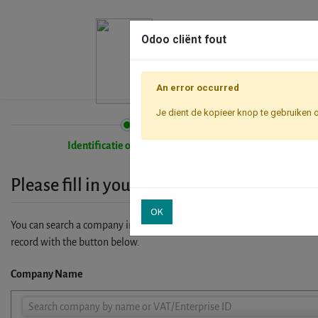
Odoo cliënt fout
An error occurred
Je dient de kopieer knop te gebruiken 
Identificatie onderneming
Please fill in your company details
OK
You can search a company in our database by name, VAT or enterprise I
record with the button below.
Company Name
Company
Search company by name or VAT/Enterprise ID
Name