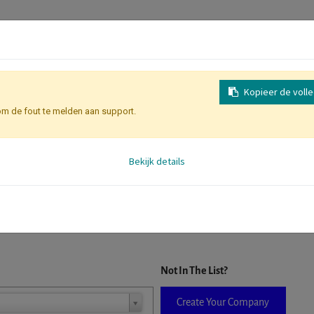
Kopieer de voll
om de fout te melden aan support.
Inschrijving
Identificatie Deelne
Bekijk details
D. When a company is selected it will auto-complete the form. If you do
Not In The List?
Create Your Company