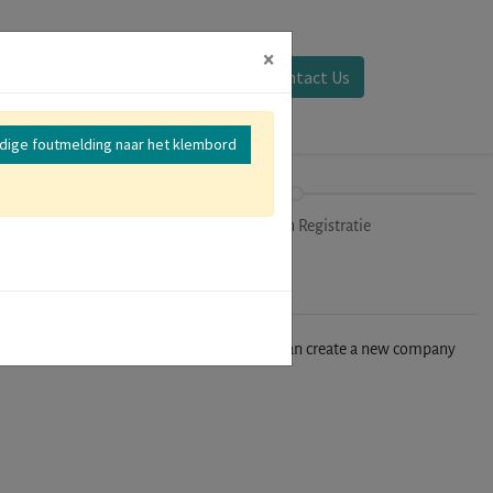
×
Aanmelden
Contact Us
edige foutmelding naar het klembord
mer
Uitchecken Registratie
n't find your company in our database, you can create a new company