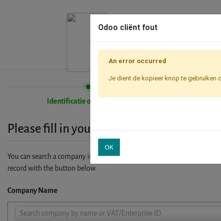
Odoo cliënt fout
An error occurred
Je dient de kopieer knop te gebruiken 
Identificatie onderneming
Please fill in your company details
OK
You can search a company in our database by name, VAT or enterprise I
record with the button below.
Company Name
Company
Search company by name or VAT/Enterprise ID
Name