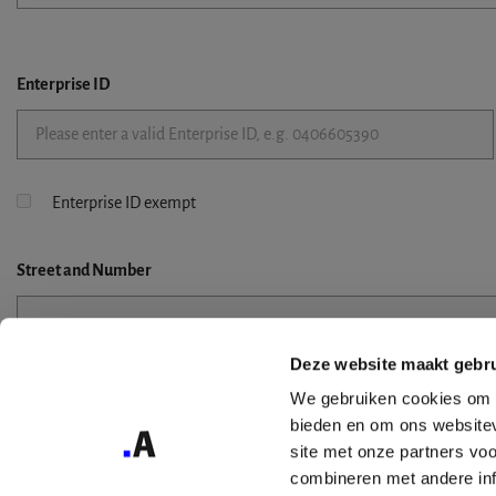
Enterprise ID
Enterprise ID exempt
Street
and Number
Deze website maakt gebru
Street 2
We gebruiken cookies om c
bieden en om ons websitev
site met onze partners vo
combineren met andere inf