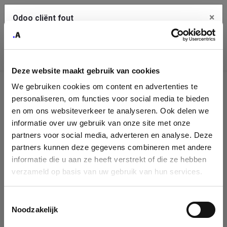
×
Odoo cliënt fout
Contact Us
Kopieer de volledige foutmelding naar het
klembord
Deze website maakt gebruik van cookies
An error occurred
We gebruiken cookies om content en advertenties te
Identificatie
personaliseren, om functies voor social media te bieden
Je dient de kopieer knop te gebruiken om de fout te melden
aan support.
onderneming
en om ons websiteverkeer te analyseren. Ook delen we
informatie over uw gebruik van onze site met onze
Please fill in your company details
partners voor social media, adverteren en analyse. Deze
Bekijk details
partners kunnen deze gegevens combineren met andere
informatie die u aan ze heeft verstrekt of die ze hebben
You can search a company in our database by name, VAT or
verzameld op basis van uw gebruik van hun services.
enterprise ID. When a company is selected it will auto-complete the
OK
form. If you don't find your company in our database, you can create
a new company record with the button below.
Toestemmingsselectie
Noodzakelijk
Company Name