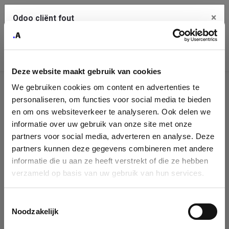
×
Odoo cliënt fout
Contact Us
Kopieer de volledige foutmelding naar het
klembord
Deze website maakt gebruik van cookies
An error occurred
We gebruiken cookies om content en advertenties te
Identificatie
personaliseren, om functies voor social media te bieden
Je dient de kopieer knop te gebruiken om de fout te melden
aan support.
onderneming
en om ons websiteverkeer te analyseren. Ook delen we
informatie over uw gebruik van onze site met onze
Please fill in your company details
partners voor social media, adverteren en analyse. Deze
Bekijk details
partners kunnen deze gegevens combineren met andere
informatie die u aan ze heeft verstrekt of die ze hebben
You can search a company in our database by name, VAT or
verzameld op basis van uw gebruik van hun services.
enterprise ID. When a company is selected it will auto-complete the
OK
form. If you don't find your company in our database, you can create
a new company record with the button below.
Toestemmingsselectie
Noodzakelijk
Company Name