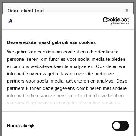
×
Odoo cliënt fout
Contact Us
Kopieer de volledige foutmelding naar het
klembord
Deze website maakt gebruik van cookies
An error occurred
We gebruiken cookies om content en advertenties te
Identificatie
personaliseren, om functies voor social media te bieden
Je dient de kopieer knop te gebruiken om de fout te melden
aan support.
onderneming
en om ons websiteverkeer te analyseren. Ook delen we
informatie over uw gebruik van onze site met onze
Please fill in your company details
partners voor social media, adverteren en analyse. Deze
Bekijk details
partners kunnen deze gegevens combineren met andere
informatie die u aan ze heeft verstrekt of die ze hebben
You can search a company in our database by name, VAT or
verzameld op basis van uw gebruik van hun services.
enterprise ID. When a company is selected it will auto-complete the
OK
form. If you don't find your company in our database, you can create
a new company record with the button below.
Toestemmingsselectie
Noodzakelijk
Company Name