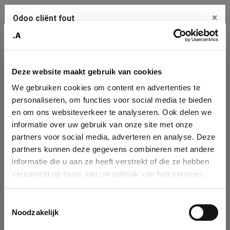
×
Odoo cliënt fout
Contact Us
Kopieer de volledige foutmelding naar het
klembord
Deze website maakt gebruik van cookies
An error occurred
We gebruiken cookies om content en advertenties te
Identificatie
personaliseren, om functies voor social media te bieden
Je dient de kopieer knop te gebruiken om de fout te melden
aan support.
onderneming
en om ons websiteverkeer te analyseren. Ook delen we
informatie over uw gebruik van onze site met onze
Please fill in your company details
partners voor social media, adverteren en analyse. Deze
Bekijk details
partners kunnen deze gegevens combineren met andere
informatie die u aan ze heeft verstrekt of die ze hebben
You can search a company in our database by name, VAT or
verzameld op basis van uw gebruik van hun services.
enterprise ID. When a company is selected it will auto-complete the
OK
form. If you don't find your company in our database, you can create
a new company record with the button below.
Toestemmingsselectie
Noodzakelijk
Company Name